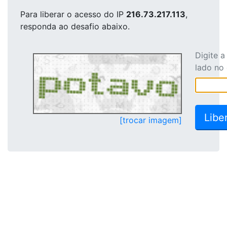
Para liberar o acesso
do IP
216.73.217.113
,
responda ao desafio abaixo.
Digite 
lado no
[trocar imagem]