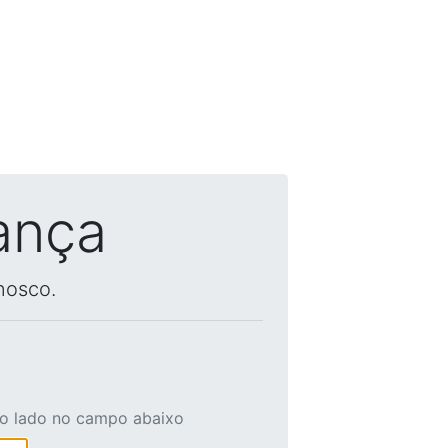
ança
nosco.
ao lado no campo abaixo