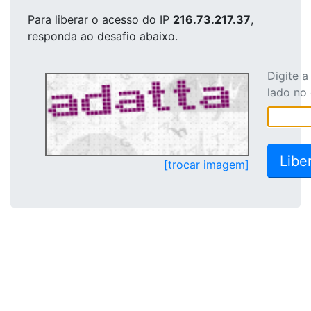
Para liberar o acesso
do IP
216.73.217.37
,
responda ao desafio abaixo.
Digite 
lado no
[trocar imagem]