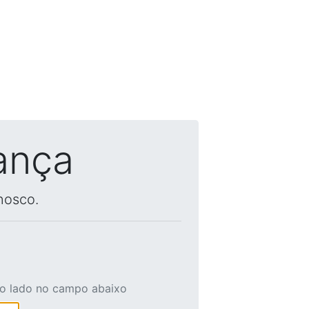
ança
nosco.
ao lado no campo abaixo