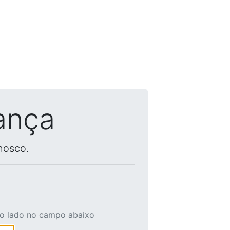
ança
nosco.
ao lado no campo abaixo