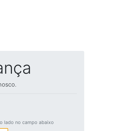
ança
nosco.
ao lado no campo abaixo