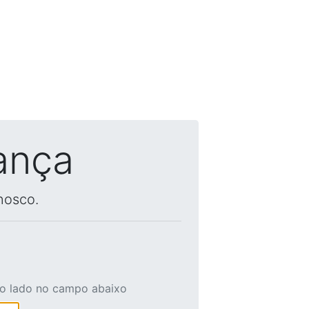
ança
nosco.
ao lado no campo abaixo