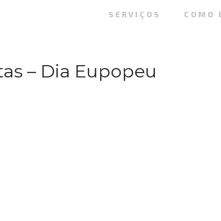
SERVIÇOS
COMO 
tas – Dia Eupopeu