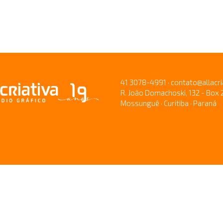
41 3078-4991 · contato@allacri
R. João Domachoski, 132 - Box 
Mossunguê · Curitiba · Paraná