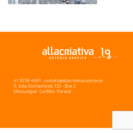
41 3078-4991 · contato@allacriativa.com.br.br
R. João Domachoski, 132 - Box 2
Mossunguê · Curitiba · Paraná