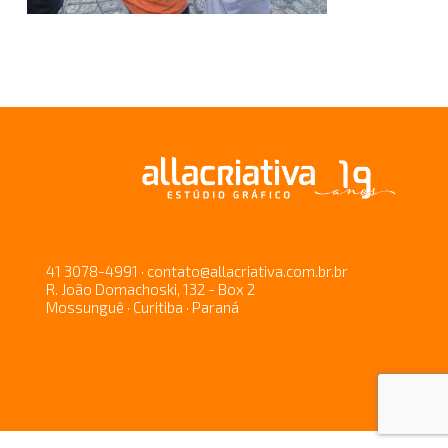
41 3078-4991 · contato@allacriativa.com.br.br
R. João Domachoski, 132 - Box 2
Mossunguê · Curitiba · Paraná