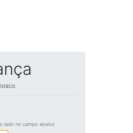
ança
nosco.
ao lado no campo abaixo