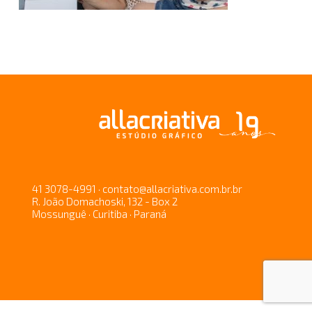
41 3078-4991 · contato@allacriativa.com.br.br
R. João Domachoski, 132 - Box 2
Mossunguê · Curitiba · Paraná