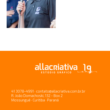
41 3078-4991 · contato@allacriativa.com.br.br
R. João Domachoski, 132 - Box 2
Mossunguê · Curitiba · Paraná