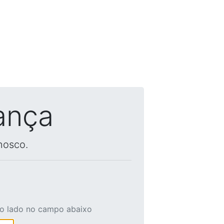
ança
nosco.
ao lado no campo abaixo