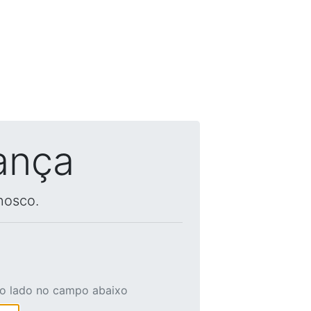
ança
nosco.
ao lado no campo abaixo