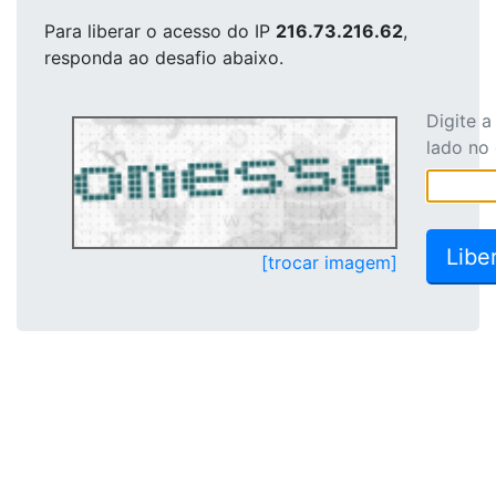
Para liberar o acesso
do IP
216.73.216.62
,
responda ao desafio abaixo.
Digite 
lado no
[trocar imagem]