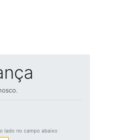
ança
nosco.
ao lado no campo abaixo