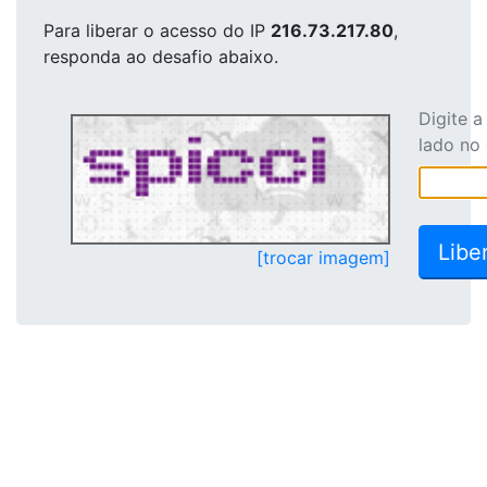
Para liberar o acesso
do IP
216.73.217.80
,
responda ao desafio abaixo.
Digite 
lado no
[trocar imagem]