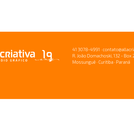
41 3078-4991 · contato@allacri
R. João Domachoski, 132 - Box 
Mossunguê · Curitiba · Paraná