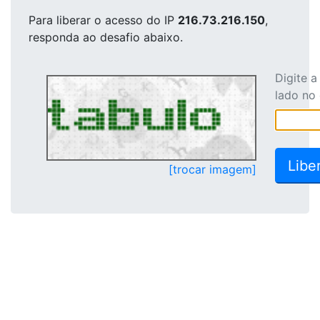
Para liberar o acesso
do IP
216.73.216.150
,
responda ao desafio abaixo.
Digite 
lado no
[trocar imagem]