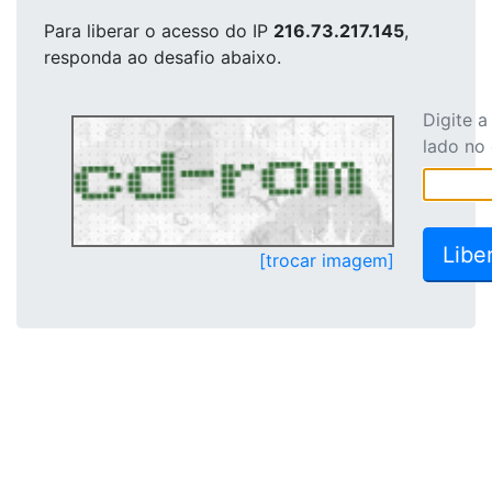
Para liberar o acesso
do IP
216.73.217.145
,
responda ao desafio abaixo.
Digite 
lado no
[trocar imagem]