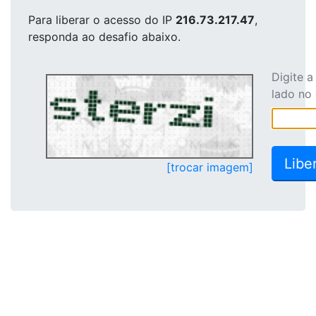
Para liberar o acesso
do IP
216.73.217.47
,
responda ao desafio abaixo.
Digite 
lado no
[trocar imagem]