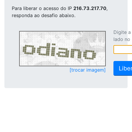
Para liberar o acesso
do IP
216.73.217.70
,
responda ao desafio abaixo.
Digite 
lado no
[trocar imagem]