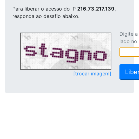
Para liberar o acesso
do IP
216.73.217.139
,
responda ao desafio abaixo.
Digite 
lado no
[trocar imagem]