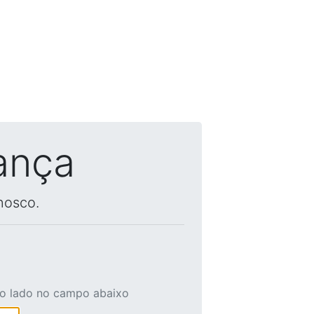
ança
nosco.
ao lado no campo abaixo