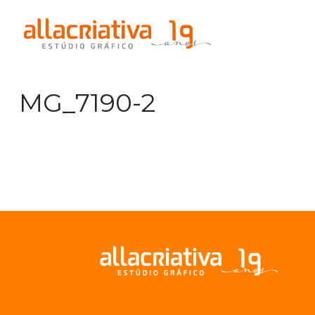
Na
MG_7190-2