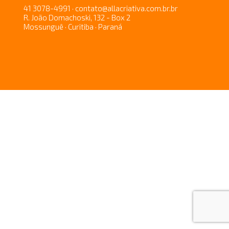
41 3078-4991 · contato@allacriativa.com.br.br
R. João Domachoski, 132 - Box 2
Mossunguê · Curitiba · Paraná