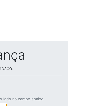
ança
nosco.
ao lado no campo abaixo