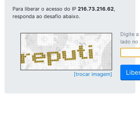
Para liberar o acesso
do IP
216.73.216.62
,
responda ao desafio abaixo.
Digite 
lado no
[trocar imagem]