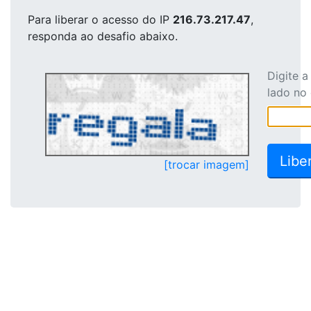
Para liberar o acesso
do IP
216.73.217.47
,
responda ao desafio abaixo.
Digite 
lado no
[trocar imagem]