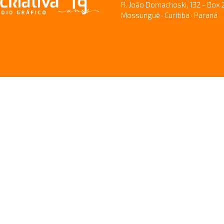
R. João Domachoski, 132 - Box 
Mossunguê · Curitiba · Paraná