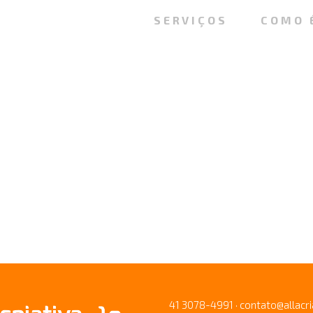
SERVIÇOS
COMO 
41 3078-4991 · contato@allacri