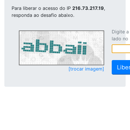
Para liberar o acesso
do IP
216.73.217.19
,
responda ao desafio abaixo.
Digite 
lado no
[trocar imagem]