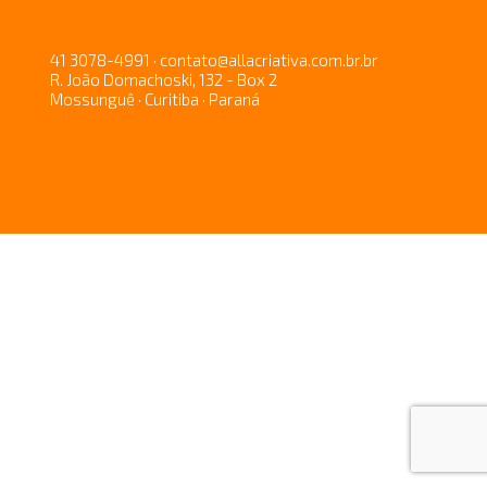
41 3078-4991 · contato@allacriativa.com.br.br
R. João Domachoski, 132 - Box 2
Mossunguê · Curitiba · Paraná