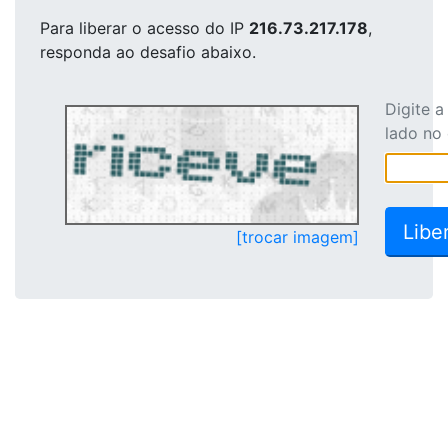
Para liberar o acesso
do IP
216.73.217.178
,
responda ao desafio abaixo.
Digite 
lado no
[trocar imagem]